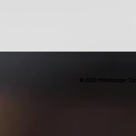
© 2020 Möbisburger Töp