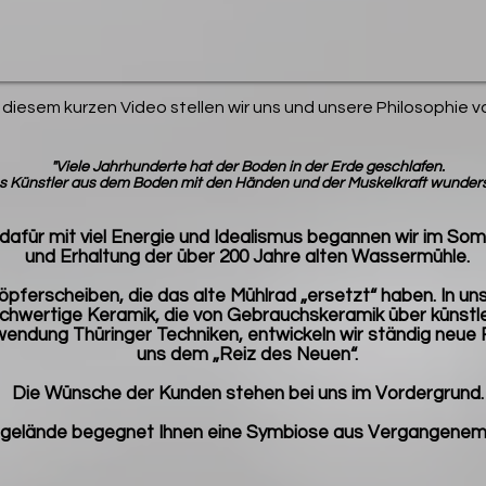
n diesem kurzen Video stellen wir uns und unsere Philosophie vo
"Viele Jahrhunderte hat der Boden in der Erde geschlafen.
ss Künstler aus dem Boden mit den Händen und der Muskelkraft wunder
 dafür mit viel Energie und Idealismus begannen wir im So
und Erhaltung der über 200 Jahre alten Wassermühle.
Töpferscheiben, die das alte Mühlrad „ersetzt“ haben. In un
hochwertige Keramik, die von Gebrauchskeramik über künstle
wendung Thüringer Techniken, entwickeln wir ständig neue
uns dem „Reiz des Neuen“.
Die Wünsche der Kunden stehen bei uns im Vordergrund.
gelände begegnet Ihnen eine Symbiose aus Vergangene