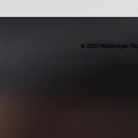
© 2020 Möbisburger Töp