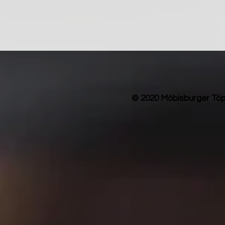
© 2020 Möbisburger Töp