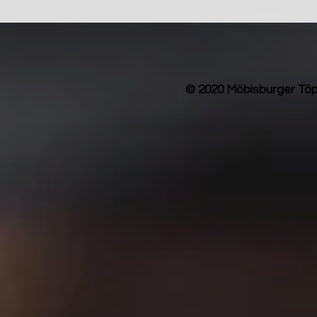
© 2020 Möbisburger Töp