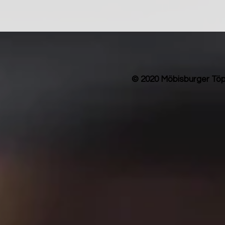
© 2020 Möbisburger Töp