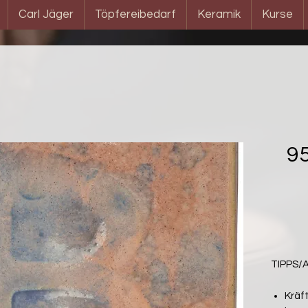
Carl Jäger
Töpfereibedarf
Keramik
Kurse
9
TIPPS
Kräft