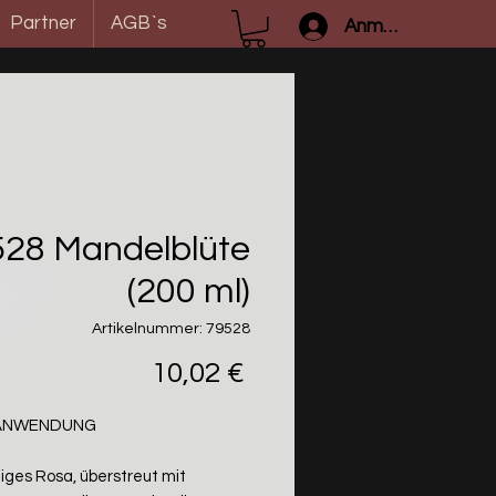
Partner
AGB`s
Anmelden
528 Mandelblüte
(200 ml)
Artikelnummer: 79528
Preis
10,02 €
/ANWENDUNG
iges Rosa, überstreut mit