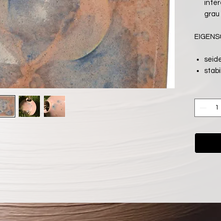
inte
grau
EIGEN
seid
stab