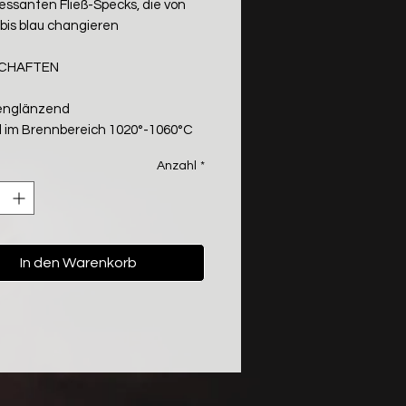
ressanten Fließ-Specks, die von
 bis blau changieren
SCHAFTEN
englänzend
il im Brennbereich 1020°-1060°C
Anzahl
*
In den Warenkorb