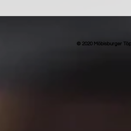
© 2020 Möbisburger Töp