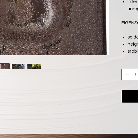
Inte
unre
EIGEN
seid
neig
stab