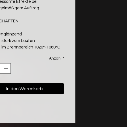
ressante Effekte bei
gelmäßigem Auftrag
SCHAFTEN
englänzend
t stark zum Laufen
il im Brennbereich 1020°-1060°C
Anzahl
*
In den Warenkorb