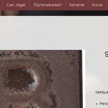
Carl Jäger
Töpfereibedarf
Keramik
Kurse
TIPPS
Meta