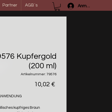
Partner
AGB`s
Anmelden
9576 Kupfergold
(200 ml)
Artikelnummer: 79576
Preis
10,02 €
/ANWENDUNG
llisches kupfriges Braun