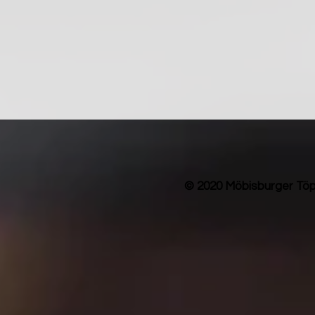
© 2020 Möbisburger Töp