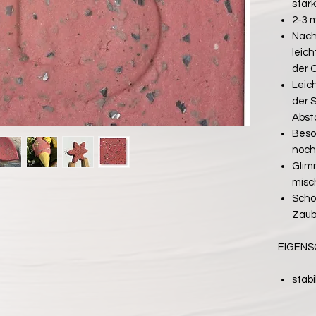
star
2-3 
Nach
leic
der 
Leic
der 
Abst
Beso
noch
Glim
misc
Schö
Zaub
EIGEN
stab