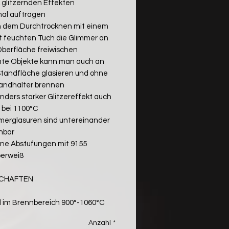
k glitzernden Effekten
mal auftragen
 dem Durchtrocknen mit einem
ht feuchten Tuch die Glimmer an
Oberfläche freiwischen
hte Objekte kann man auch an
Standfläche glasieren und ohne
andhalter brennen
nders starker Glitzereffekt auch
 bei 1100°C
merglasuren sind untereinander
hbar
ne Abstufungen mit 9155
erweiß
SCHAFTEN
il im Brennbereich 900°-1060°C
Anzahl
*