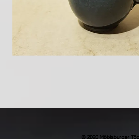
© 2020 Möbisburger Töp