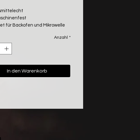
mittelecht
schinenfest
et für Backofen und Mikrowelle
Anzahl
*
In den Warenkorb
n