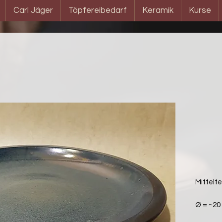
Carl Jäger
Töpfereibedarf
Keramik
Kurse
Mittelte
Ø = ~20