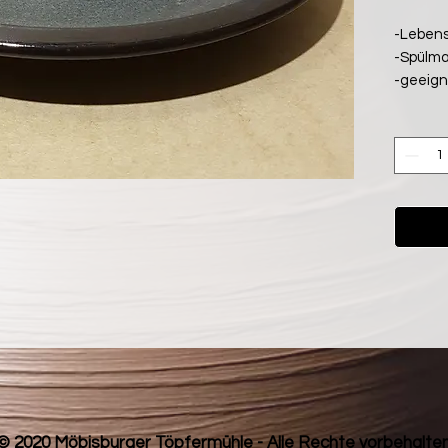
-Lebens
-Spülma
-geeign
© 2020 Möbisburger Töpfermühle - Alle Rechte vorbehalte