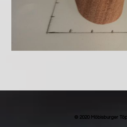
© 2020 Möbisburger Töp