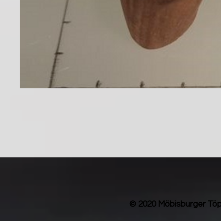
© 2020 Möbisburger Töp