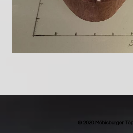
© 2020 Möbisburger Töp