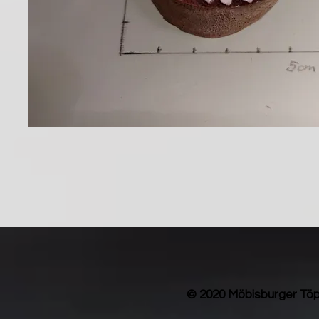
© 2020 Möbisburger Töp