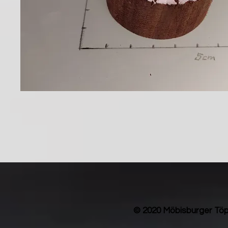
© 2020 Möbisburger Töp