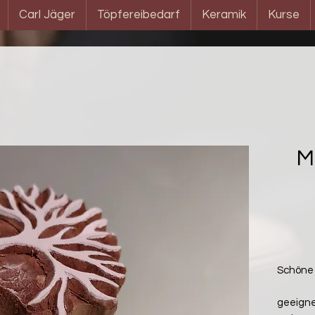
Carl Jäger
Töpfereibedarf
Keramik
Kurse
M
Schöne 
geeigne