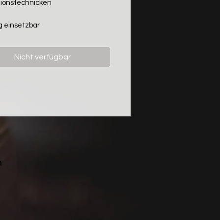
ionstechnicken
ig einsetzbar
Nicht verfügbar
n