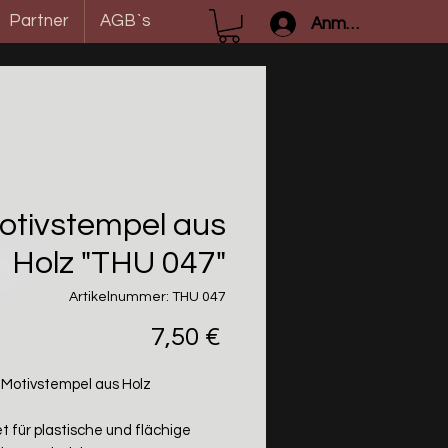
Partner
AGB`s
Anmelden
otivstempel aus
Holz "THU 047"
Artikelnummer: THU 047
Preis
7,50 €
Motivstempel aus Holz
t für plastische und flächige