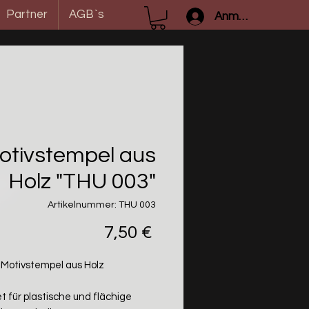
Partner
AGB`s
Anmelden
otivstempel aus
Holz "THU 003"
Artikelnummer: THU 003
Preis
7,50 €
Motivstempel aus Holz
t für plastische und flächige