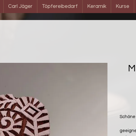
Carl Jäger
Töpfereibedarf
Keramik
Kurse
M
Schöne 
geeigne