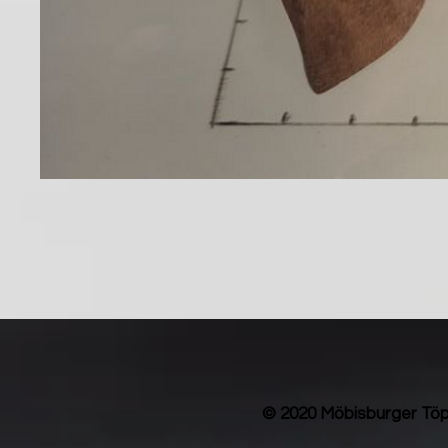
© 2020 Möbisburger Töp