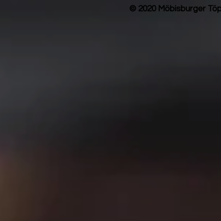
© 2020 Möbisburger Töp